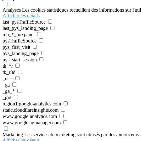
Analyses
Les cookies statistiques recueillent des informations sur l'ut
Afficher les détails
last_pysTrafficSource
last_pys_landing_page
mp_*_mixpanel
pysTrafficSource
pys_first_visit
pys_landing_page
pys_start_session
tk_*r
tk_r3d
_clsk
_ga
_ga_*
_gid
region1.google-analytics.com
static.cloudflareinsights.com
www.google-analytics.com
www.googletagmanager.com
Marketing
Les services de marketing sont utilisés par des annonceurs ou
Afficher les détails