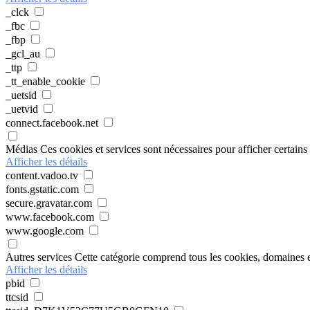
_clck
_fbc
_fbp
_gcl_au
_ttp
_tt_enable_cookie
_uetsid
_uetvid
connect.facebook.net
Médias
Ces cookies et services sont nécessaires pour afficher certains
Afficher les détails
content.vadoo.tv
fonts.gstatic.com
secure.gravatar.com
www.facebook.com
www.google.com
Autres services
Cette catégorie comprend tous les cookies, domaines et 
Afficher les détails
pbid
ttcsid