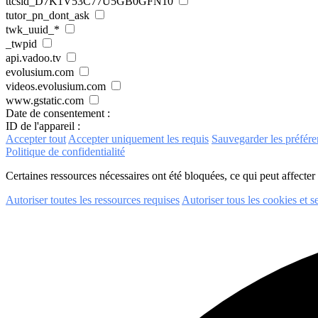
ttcsid_D7K1V53C77U5GB0GFN10
tutor_pn_dont_ask
twk_uuid_*
_twpid
api.vadoo.tv
evolusium.com
videos.evolusium.com
www.gstatic.com
Date de consentement :
ID de l'appareil :
Accepter tout
Accepter uniquement les requis
Sauvegarder les préfére
Politique de confidentialité
Certaines ressources nécessaires ont été bloquées, ce qui peut affecter
Autoriser toutes les ressources requises
Autoriser tous les cookies et s